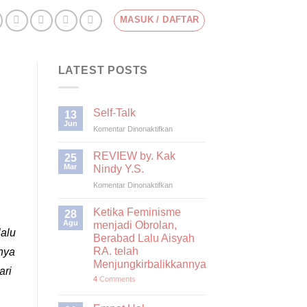
MASUK / DAFTAR
LATEST POSTS
Self-Talk
13
Jun
pada
Komentar Dinonaktifkan
Self-
Talk
REVIEW by. Kak
25
Mar
Nindy Y.S.
pada
Komentar Dinonaktifkan
REVIEW
by.
Ketika Feminisme
28
Kak
Agu
menjadi Obrolan,
Nindy
lalu
Berabad Lalu Aisyah
Y.S.
RA. telah
nya
Menjungkirbalikkannya
ari
4
Comments