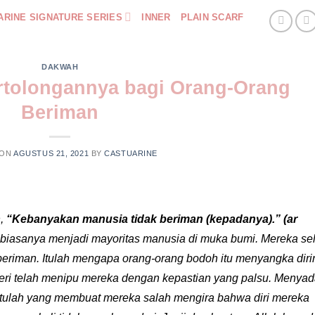
ARINE SIGNATURE SERIES
INNER
PLAIN SCARF
DAKWAH
ertolongannya bagi Orang-Orang
Beriman
 ON
AGUSTUS 21, 2021
BY
CASTUARINE
n,
“
Kebanyakan manusia tidak beriman (kepadanya).” (ar
r biasanya menjadi mayoritas manusia di muka bumi. Mereka se
beriman. Itulah mengapa orang-orang bodoh itu menyangka diri
eri telah menipu mereka dengan kepastian yang palsu. Menyad
ulah yang membuat mereka salah mengira bahwa diri mereka