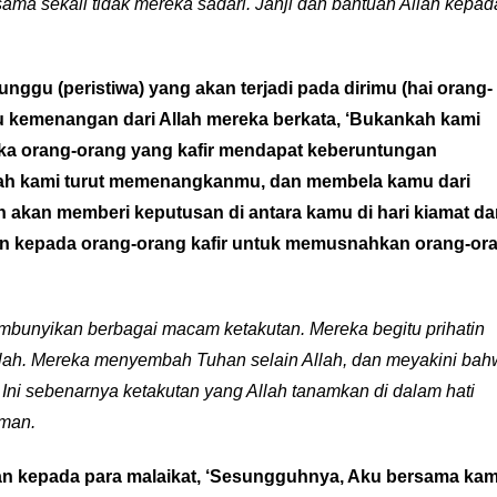
ama sekali tidak mereka sadari. Janji dan bantuan Allah kepad
ggu (peristiwa) yang akan terjadi pada dirimu (hai orang-
mu kemenangan dari Allah mereka berkata, ‘Bukankah kami
jka orang-orang yang kafir mendapat keberuntungan
lah kami turut memenangkanmu, dan membela kamu dari
h akan memberi keputusan di antara kamu di hari kiamat d
jalan kepada orang-orang kafir untuk memusnahkan orang-or
yembunyikan berbagai macam ketakutan. Mereka begitu prihatin
llah. Mereka menyembah Tuhan selain Allah, dan meyakini ba
.
Ini sebenarnya ketakutan yang Allah tanamkan di dalam hati
iman.
an kepada para malaikat, ‘Sesungguhnya, Aku bersama kam