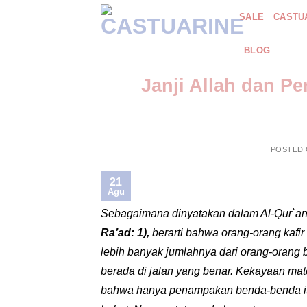
Skip
SALE
CASTU
to
content
BLOG
Janji Allah dan P
POSTED
21
Agu
Sebagaimana dinyatakan dalam Al-Qur`a
Ra’ad: 1),
berarti bahwa orang-orang kafi
lebih banyak jumlahnya dari orang-orang 
berada di jalan yang benar. Kekayaan mat
bahwa hanya penampakan benda-benda it