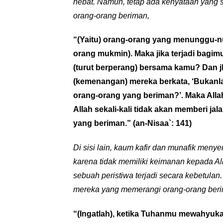
hebat.
Namun, tetap ada kenyataan yang s
orang-orang beriman,
“(Yaitu) orang-orang yang menunggu-nun
orang mukmin). Maka jika terjadi bagi
(turut berperang) bersama kamu? Dan 
(kemenangan) mereka berkata, ‘Bukan
orang-orang yang beriman?’. Maka Alla
Allah sekali-kali tidak akan memberi 
yang beriman.”
(an-Nisaa`: 141)
Di sisi lain, kaum kafir dan munafik men
karena tidak memiliki keimanan kepada A
sebuah peristiwa terjadi secara kebetulan
mereka yang memerangi orang-orang ber
“(Ingatlah), ketika Tuhanmu mewahyuk