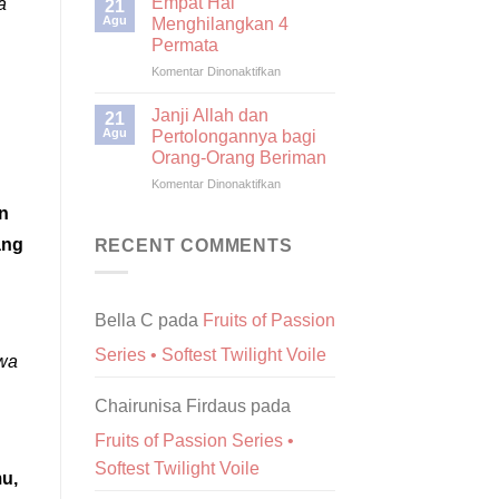
Empat Hal
a
21
Agu
Menghilangkan 4
Permata
pada
Komentar Dinonaktifkan
Empat
Hal
Janji Allah dan
21
Menghilangkan
Agu
Pertolongannya bagi
4
Orang-Orang Beriman
Permata
pada
Komentar Dinonaktifkan
Janji
an
Allah
dan
ang
RECENT COMMENTS
Pertolongannya
bagi
Orang-
Orang
Bella C
pada
Fruits of Passion
Beriman
Series • Softest Twilight Voile
hwa
Chairunisa Firdaus
pada
Fruits of Passion Series •
Softest Twilight Voile
u,