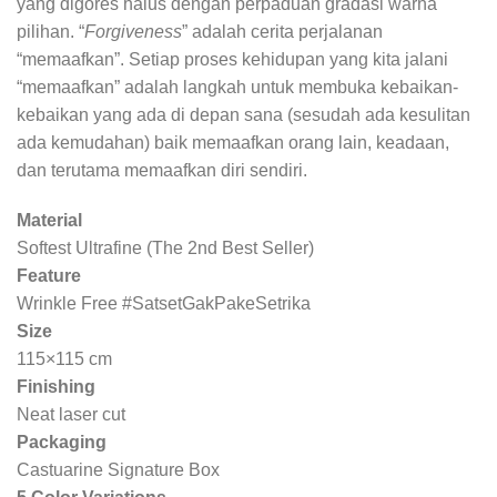
yang digores halus dengan perpaduan gradasi warna
pilihan. “
Forgiveness
” adalah cerita perjalanan
“memaafkan”. S
etiap proses kehidupan yang kita jalani
“memaafkan” adalah langkah untuk membuka kebaikan-
kebaikan yang ada di depan sana (sesudah ada kesulitan
ada kemudahan) baik memaafkan orang lain, keadaan,
dan terutama memaafkan diri sendiri.
Material
Softest Ultrafine (The 2nd Best Seller)
Feature
Wrinkle Free #SatsetGakPakeSetrika
Size
115×115 cm
Finishing
Neat laser cut
Packaging
Castuarine Signature Box