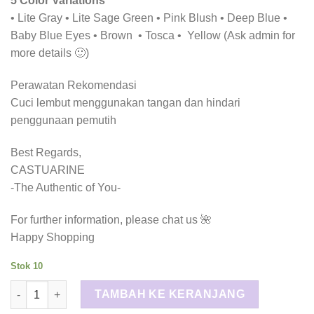
5 Color Variations
• Lite Gray • Lite Sage Green • Pink Blush • Deep Blue •
Baby Blue Eyes • Brown • Tosca • Yellow (Ask admin for
more details 🙂)
Perawatan Rekomendasi
Cuci lembut menggunakan tangan dan hindari
penggunaan pemutih
Best Regards,
CASTUARINE
-The Authentic of You-
For further information, please chat us 🌺
Happy Shopping
Stok 10
Kuantitas Forgiveness Series • Softest Ultrafine
TAMBAH KE KERANJANG